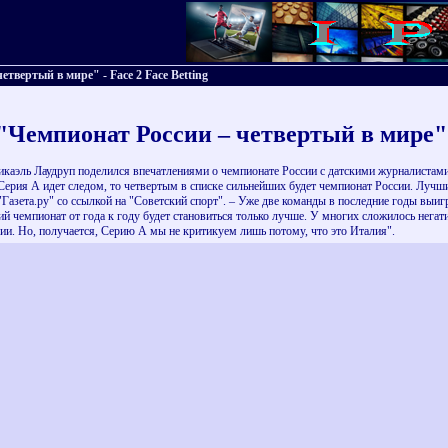
вертый в мире" - Face 2 Face Betting
Чемпионат России – четвертый в мире"
ль Лаудруп поделился впечатлениями о чемпионате России с датскими журналистами. "
Серия А идет следом, то четвертым в списке сильнейших будет чемпионат России. Лучшие
а "Газета.ру" со ссылкой на "Советский спорт". – Уже две команды в последние годы в
й чемпионат от года к году будет становиться только лучше. У многих сложилось негат
лии. Но, получается, Серию А мы не критикуем лишь потому, что это Италия".