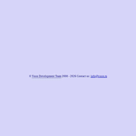
©
Voon Development Team
2000 - 2026 Contact us:
info@voon.ru