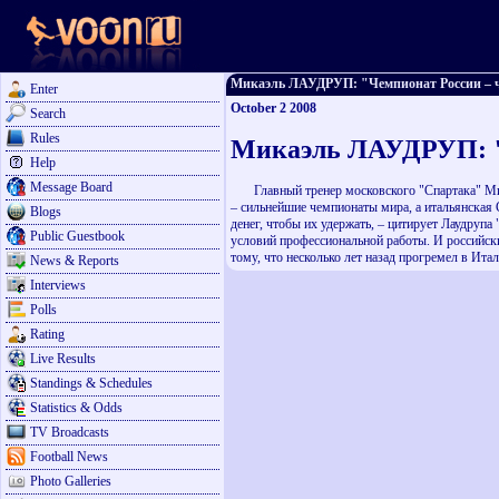
Микаэль ЛАУДРУП: "Чемпионат России – чет
Enter
October 2 2008
Search
Rules
Микаэль ЛАУДРУП: "
Help
Message Board
Главный тренер московского "Спартака" Микаэ
– сильнейшие чемпионаты мира, а итальянская 
Blogs
денег, чтобы их удержать, – цитирует Лаудруп
Public Guestbook
условий профессиональной работы. И российски
тому, что несколько лет назад прогремел в Ита
News & Reports
Interviews
Polls
Rating
Live Results
Standings & Schedules
Statistics & Odds
TV Broadcasts
Football News
Photo Galleries