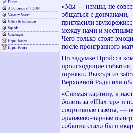
Draws
«Мы — немцы, не совсе
All Champs at VOON
общаться с дончанами,
Vacancy Search
пригласили звукорежисс
Offers & Invitations
Squads
между нами и местными
Challenges
Чего только стоят эмоц
Игры: Козёл
после проигранного мат
Игры: Кинга
По задумке Пройсса ком
происходящие события, т
горняки. Выходя из забо
Верховной Рады или обл
«Снимая картину, я наст
болеть за «Шахтер» и п
спортивные газеты, — п
оранжево-черные выигр
событие стало бы шика