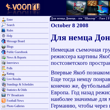
Для немца Донецк - это "Шахтер" - Face 2 Fa
Enter
October 8 2008
Search
Rules
Для немца Дон
Help
Message Board
Blogs
Немецкая съемочная гру
Public Guestbook
режиссера картины Якоб
News & Reports
постсоветского простра
Interviews
Polls
Впервые Якоб познаком
Rating
Еще тогда немцу понра
Live Results
конечно же, футбольный
Standings & Schedules
Statistics & Odds
Европа. Год назад режи
TV Broadcasts
наиболее значимые для 
Football News
Германию, чтобы через 
Photo Galleries