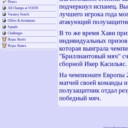
Draws
подчеркнул испанец. Вы
All Champs at VOON
лучшего игрока года мо
Vacancy Search
атакующий полузащитни
Offers & Invitations
Squads
В то же время Хави приз
Challenges
индивидуальных призов
Игры: Козёл
Игры: Кинга
которая выиграла чемпи
"Бриллиантовый мяч" сч
сборной Икер Касильяс.
На чемпионате Европы 2
матчей своей команды и 
полузащитник отдал рез
победный мяч.