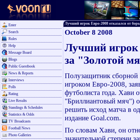
Лучший игрок Евро-2008 отказался от борьбы
Enter
October 8 2008
Search
Rules
Лучший игрок 
Help
Message Board
за "Золотой м
Blogs
Public Guestbook
News & Reports
Полузащитник сборной 
Interviews
игроком Евро-2008, зая
Polls
футболиста года. Хави 
Rating
"Бриллиантовый мяч") 
Live Results
Standings & Schedules
решить исход матча в од
Statistics & Odds
издание Goal.com.
TV Broadcasts
Football News
По словам Хави, он отно
Photo Galleries
значительной степени за