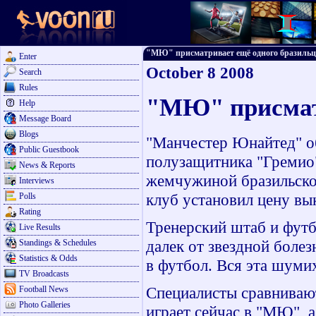
"МЮ" присматривает ещё одного бразильца -
Enter
October 8 2008
Search
Rules
"МЮ" присматр
Help
Message Board
Blogs
"Манчестер Юнайтед" об
Public Guestbook
полузащитника "Гремио"
News & Reports
жемчужиной бразильског
Interviews
клуб установил цену вык
Polls
Rating
Тренерский штаб и футб
Live Results
далек от звездной болез
Standings & Schedules
Statistics & Odds
в футбол. Вся эта шумих
TV Broadcasts
Специалисты сравнивают
Football News
Photo Galleries
играет сейчас в "МЮ", 