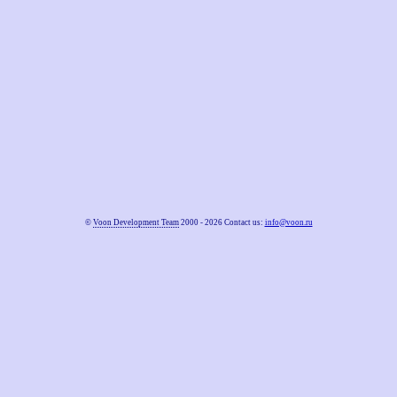
©
Voon Development Team
2000 - 2026 Contact us:
info@voon.ru