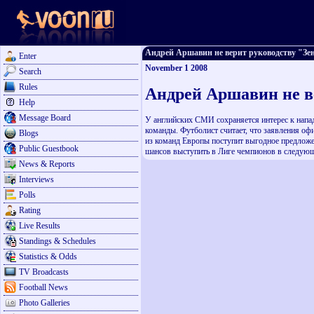
Андрей Аршавин не верит руководству "Зенит
Enter
November 1 2008
Search
Rules
Андрей Аршавин не в
Help
Message Board
У английских СМИ сохраняется интерес к напад
команды. Футболист считает, что заявления оф
Blogs
из команд Европы поступит выгодное предложени
Public Guestbook
шансов выступить в Лиге чемпионов в следующе
News & Reports
Interviews
Polls
Rating
Live Results
Standings & Schedules
Statistics & Odds
TV Broadcasts
Football News
Photo Galleries