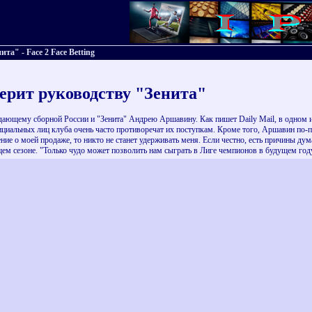
а" - Face 2 Face Betting
ерит руководству "Зенита"
ающему сборной России и "Зенита" Андрею Аршавину. Как пишет Daily Mail, в одном и
ициальных лиц клуба очень часто противоречат их поступкам. Кроме того, Аршавин по-п
е о моей продаже, то никто не станет удерживать меня. Если честно, есть причины дума
м сезоне. "Только чудо может позволить нам сыграть в Лиге чемпионов в будущем году