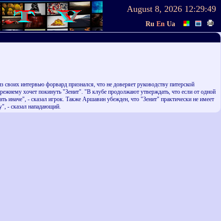
August 8, 2026
12:29:49
Ru
En
Ua
з своих интервью форвард признался, что не доверяет руководству питерской
режнему хочет покинуть "Зенит". "В клубе продолжают утверждать, что если от одной
ть иначе", - сказал игрок. Также Аршавин убежден, что "Зенит" практически не имеет
", - сказал нападающий.