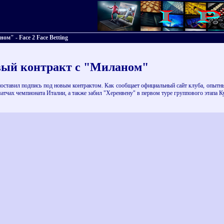
м" - Face 2 Face Betting
вый контракт с "Миланом"
тавил подпись под новым контрактом. Как сообщает официальный сайт клуба, опытный 
атчах чемпионата Италии, а также забил "Херенвену" в первом туре группового этапа 