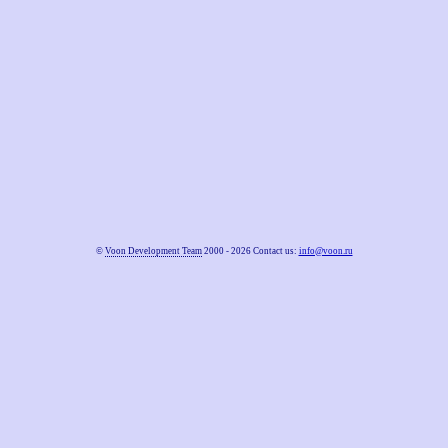
©
Voon Development Team
2000 - 2026 Contact us:
info@voon.ru