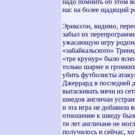
надо помнить об этом вс
нас на более щадящий 
Эрикссон, видимо, пере
забыл их перепрограмми
ужасающую игру родона
«забайкальского» Трини
«тре крунур» было ясно
только шарме и громких
убить футболисты атак
Джеррард в последней 
вытаскивать мячи из се
шведов англичан устраи
и эта игра не добавила 
отношение к шведу было
ти лет англичане не мо
получилось и сейчас, х