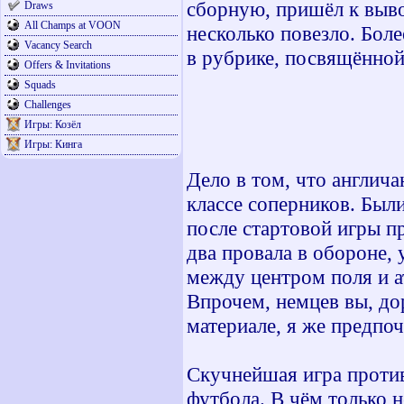
сборную, пришёл к выво
Draws
All Champs at VOON
несколько повезло. Бол
Vacancy Search
в рубрике, посвящённой
Offers & Invitations
Squads
Challenges
Игры: Козёл
Игры: Кинга
Дело в том, что англич
классе соперников. Был
после стартовой игры 
два провала в обороне, 
между центром поля и 
Впрочем, немцев вы, до
материале, я же предпо
Скучнейшая игра против
футбола. В чём только 