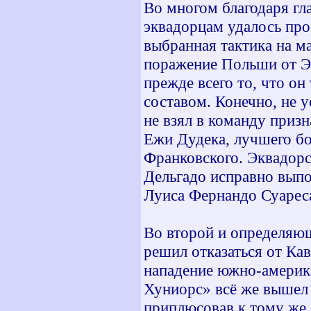
Во многом благодаря г
эквадорцам удалось про
выбранная тактика на м
поражение Польши от Эк
прежде всего то, что он
составом. Конечно, не у
не взял в команду приз
Ежи Дудека, лучшего б
Франковского. Эквадор
Дельгадо исправно выпо
Луиса Фернандо Суареса
Во второй и определяющ
решил отказаться от Кав
нападение южно-америк
Хуниорс» всё же вышел 
приплюсовав к тому же 