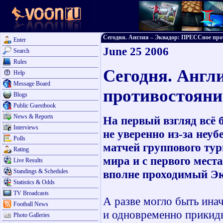
Сегодня. Англия – Эквадор: ПРЕССное проти
Enter
June 25 2006
Search
Rules
Сегодня. Англ
Help
Message Board
противостояни
Blogs
Public Guestbook
News & Reports
На первый взгляд всё 
Interviews
не уверенно из-за неу
Polls
матчей группового ту
Rating
мира и с первого мест
Live Results
Standings & Schedules
вполне проходимый Эк
Statistics & Odds
TV Broadcasts
А разве могло быть инач
Football News
и одновременно прикиды
Photo Galleries