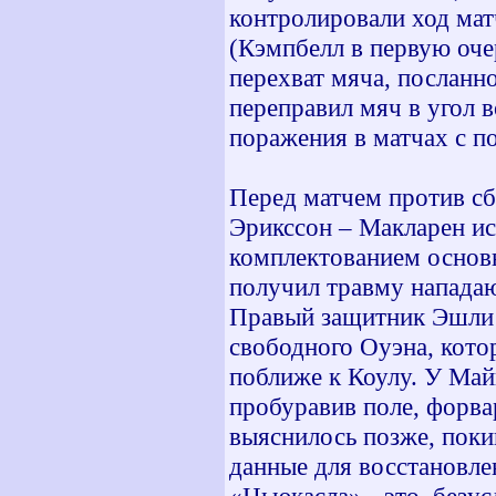
контролировали ход мат
(Кэмпбелл в первую оче
перехват мяча, посланно
переправил мяч в угол 
поражения в матчах с п
Перед матчем против с
Эрикссон – Макларен ис
комплектованием основн
получил травму нападаю
Правый защитник Эшли К
свободного Оуэна, кото
поближе к Коулу. У Май
пробуравив поле, форва
выяснилось позже, пок
данные для восстановле