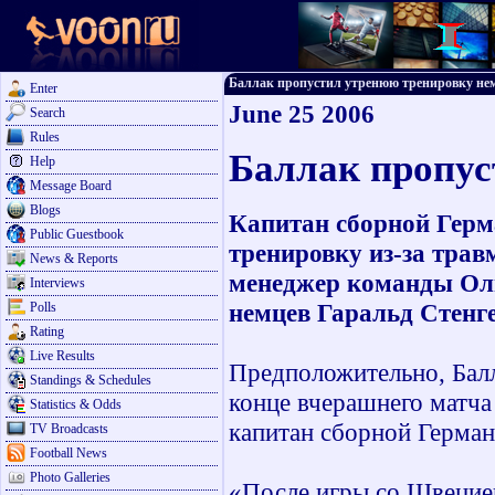
Баллак пропустил утренюю тренировку немце
Enter
June 25 2006
Search
Rules
Баллак пропус
Help
Message Board
Blogs
Капитан сборной Гер
Public Guestbook
тренировку из-за трав
News & Reports
менеджер команды Оли
Interviews
немцев Гаральд Стенге
Polls
Rating
Live Results
Предположительно, Балл
Standings & Schedules
конце вчерашнего матча
Statistics & Odds
капитан сборной Герман
TV Broadcasts
Football News
Photo Galleries
«После игры со Швецие