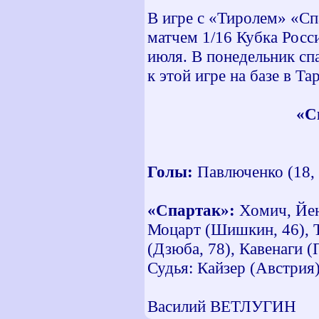
В игре с «Тиролем» «С
матчем 1/16 Кубка Росс
июля. В понедельник сп
к этой игре на базе в Та
«С
Голы:
Павлюченко (18, 
«Спартак»:
Хомич, Йенч
Моцарт (Шишкин, 46), Т
(Дзюба, 78), Кавенаги (
Судья: Кайзер (Австрия
Василий ВЕТЛУГИН