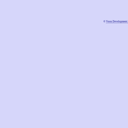
©
Voon Development