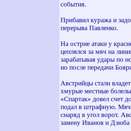
события.
Прибавил куража и задо
перерыва Павленко.
На острие атаки у крас
цеплялся за мяч на лини
зарабатывая удары по но
но после передачи Бояри
Австрийцы стали владет
хмурые местные болельщ
«Спартак» довел счет д
подал в штрафную. Мяч 
снаряд в угол ворот. А
замену Иванов и Дзюба 