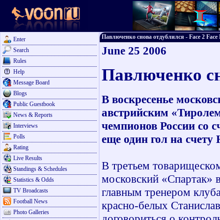
Павлюченко снова отдублился - Face 2 Face 
Enter
June 25 2006
Search
Rules
Павлюченко сн
Help
Message Board
Blogs
В воскресенье москов
Public Guestbook
австрийским «Тиролем
News & Reports
чемпионов России со с
Interviews
еще один гол на счету
Polls
Rating
Live Results
В третьем товарищеском
Standings & Schedules
московский «Спартак» в
Statistics & Odds
главным тренером клуб
TV Broadcasts
Football News
красно-белых Станислав
Photo Galleries
договориться о контрол