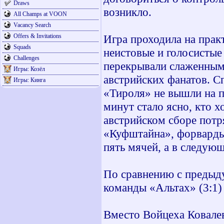
Draws
возникло.
All Champs at VOON
Vacancy Search
Offers & Invitations
Игра проходила на прак
Squads
неистовые и голосистые
Challenges
перекрывали слаженным
Игры: Козёл
австрийских фанатов. Сп
Игры: Кинга
«Тироля» не вышли на п
минут стало ясно, кто 
австрийском сборе пот
«Куфштайна», форварды 
пять мячей, а в следующ
По сравнению с предыд
команды «Альтах» (3:1)
Вместо Войцеха Ковале