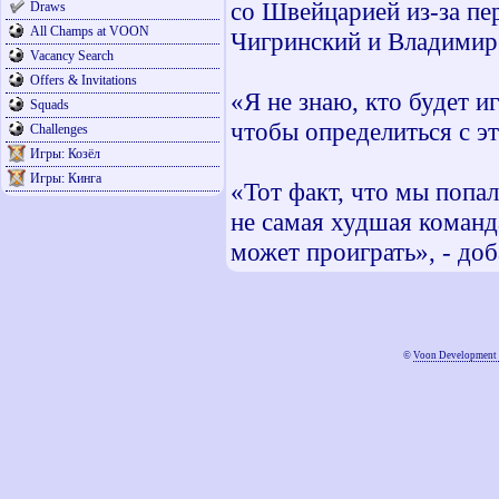
со Швейцарией из-за пе
Draws
All Champs at VOON
Чигринский и Владимир
Vacancy Search
Offers & Invitations
«Я не знаю, кто будет и
Squads
чтобы определиться с эт
Challenges
Игры: Козёл
Игры: Кинга
«Тот факт, что мы попал
не самая худшая команд
может проиграть», - до
©
Voon Development