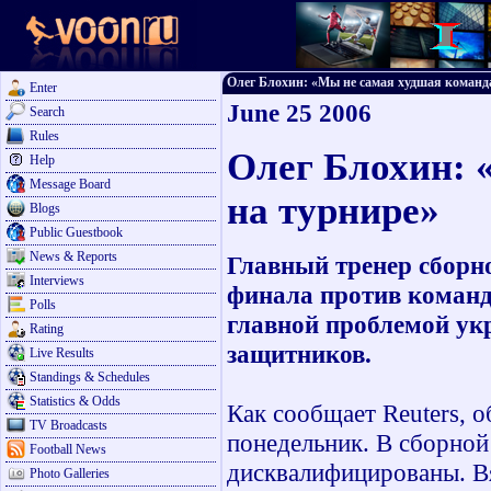
Олег Блохин: «Мы не самая худшая команда н
Enter
June 25 2006
Search
Rules
Олег Блохин: 
Help
Message Board
на турнире»
Blogs
Public Guestbook
News & Reports
Главный тренер сборн
Interviews
финала против команд
Polls
главной проблемой укр
Rating
защитников.
Live Results
Standings & Schedules
Statistics & Odds
Как сообщает Reuters, о
TV Broadcasts
понедельник. В сборно
Football News
дисквалифицированы. В
Photo Galleries