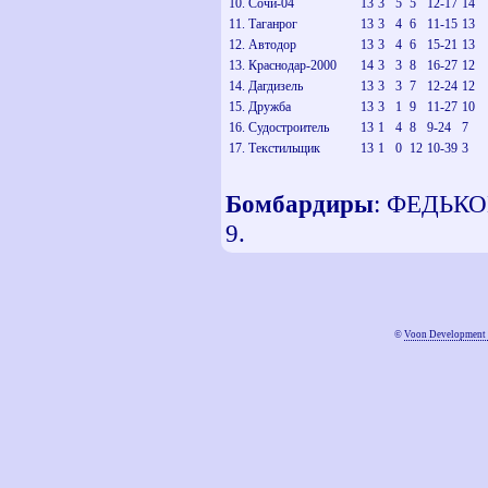
10. Сочи-04
13
3
5
5
12-17
14
11. Таганрог
13
3
4
6
11-15
13
12. Автодор
13
3
4
6
15-21
13
13. Краснодар-2000
14
3
3
8
16-27
12
14. Дагдизель
13
3
3
7
12-24
12
15. Дружба
13
3
1
9
11-27
10
16. Судостроитель
13
1
4
8
9-24
7
17. Текстильщик
13
1
0
12
10-39
3
Бомбардиры
: ФЕДЬКОВ
9.
©
Voon Development