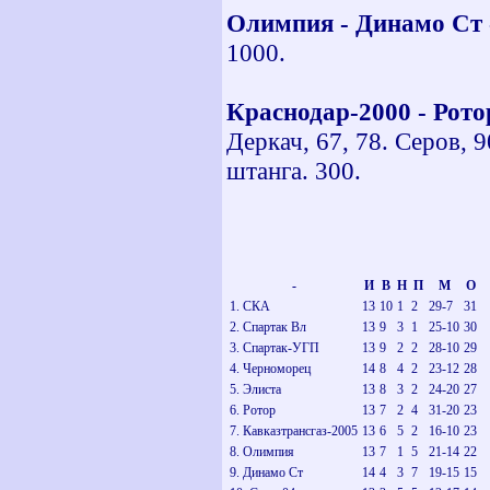
Олимпия - Динамо Ст 
1000.
Краснодар-2000 - Рото
Деркач, 67, 78. Серов, 
штанга. 300.
-
И
В
Н
П
М
О
1. СКА
13
10
1
2
29-7
31
2. Спартак Вл
13
9
3
1
25-10
30
3. Спартак-УГП
13
9
2
2
28-10
29
4. Черноморец
14
8
4
2
23-12
28
5. Элиста
13
8
3
2
24-20
27
6. Ротор
13
7
2
4
31-20
23
7. Кавказтрансгаз-2005
13
6
5
2
16-10
23
8. Олимпия
13
7
1
5
21-14
22
9. Динамо Ст
14
4
3
7
19-15
15