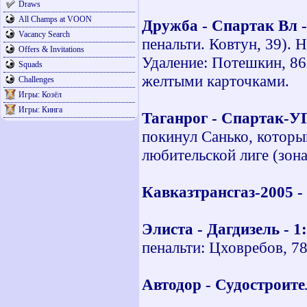
Draws
All Champs at VOON
Дружба - Спартак Вл -
Vacancy Search
пенальти. Ковтун, 39). 
Offers & Invitations
Удаление: Потешкин, 86
Squads
желтыми карточками.
Challenges
Игры: Козёл
Игры: Кинга
Таганрог - Спартак-У
покинул Санько, которы
любительской лиге (зон
Кавказтрансгаз-2005 -
Элиста - Дагдизель - 1
пенальти: Цховребов, 78 
Автодор - Судостроите