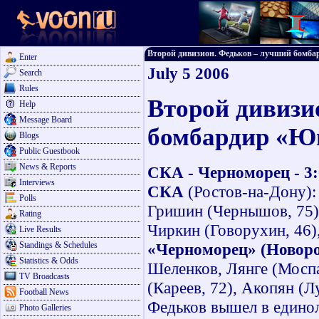
Второй дивизион. Федьков – лучший бомбарди
Enter
July 5 2006
Search
Rules
Второй дивизи
Help
Message Board
бомбардир «Юг
Blogs
Public Guestbook
News & Reports
СКА - Черноморец - 3
Interviews
СКА
(Ростов-на-Дону):
Polls
Гришин (Чернышов, 75),
Rating
Чиркин (Говорухин, 46)
Live Results
Standings & Schedules
«Черноморец» (Новоро
Statistics & Odds
Шеленков, Лянге (Моспа
TV Broadcasts
(Кареев, 72), Акопян (Л
Football News
Федьков вышел в едино
Photo Galleries