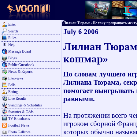
Лилиан Тюрам: «Не хочу превращать мечту в
Enter
July 6 2006
Search
Rules
Лилиан Тюрам:
Help
Message Board
кошмар»
Blogs
Public Guestbook
News & Reports
По словам лучшего иг
Interviews
Лилиана Тюрама, секре
Polls
помогает выигрывать 
Rating
равными.
Live Results
Standings & Schedules
Statistics & Odds
На протяжении всего ч
TV Broadcasts
игроком сборной Франци
Football News
которых обычно называ
Photo Galleries