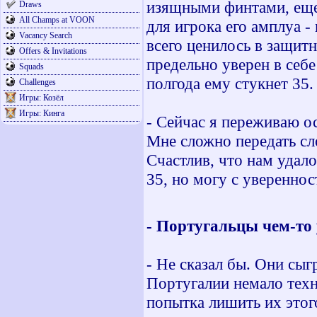
изящными финтами, еще 
Draws
All Champs at VOON
для игрока его амплуа 
Vacancy Search
всего ценилось в защитн
Offers & Invitations
предельно уверен в себе
Squads
полгода ему стукнет 35.
Challenges
Игры: Козёл
Игры: Кинга
- Сейчас я переживаю о
Мне сложно передать сл
Счастлив, что нам удал
35, но могу с увереннос
- Португальцы чем-то
- Не сказал бы. Они сыг
Португалии немало техн
попытка лишить их этог