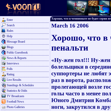
Хорошо, что в чемпионате не будет серии пен
Enter
March 16 2006
Search
Rules
Хорошо, что в 
Help
Message Board
пенальти
Blogs
Public Guestbook
News & Reports
«Ну-жен гол!!! Ну-жен
Interviews
болельщики в середине
Polls
суппортеры не любят э
Rating
раз в ворота, располо
Live Results
Standings & Schedules
пролегающей возле гос
Statistics & Odds
голы часто в менее п
TV Broadcasts
Юного Дмитрия Комбаро
Football News
ноги, закрутился в д
Photo Galleries