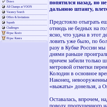
попятился назад, но н
Draws
All Champs at VOON
дальнюю штангу, влете
Vacancy Search
Offers & Invitations
Предстояло отыграть ещ
Squads
отнюдь не бедных на го
Challenges
Игры: Козёл
ясно, что удача в этот 
Игры: Кинга
ловить уже было, по бол
разу в Кубке России мы
днями раньше проиграл
причем забили только ше
метровой отметки переи
Колодин в основное вре
Наконец, невооруженным
«выжаты» донельзя, а О
Оставалась, впрочем, н
поводу пропущенного на