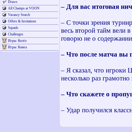
Draws
– Для вас итоговая ни
All Champs at VOON
Vacancy Search
– С точки зрения турнир
Offers & Invitations
Squads
весь второй тайм вели в
Challenges
говорю не о содержании 
Игры: Козёл
Игры: Кинга
– Что после матча вы
– Я сказал, что игроки
несколько раз грамотно 
– Что скажете о проп
– Удар получился класс