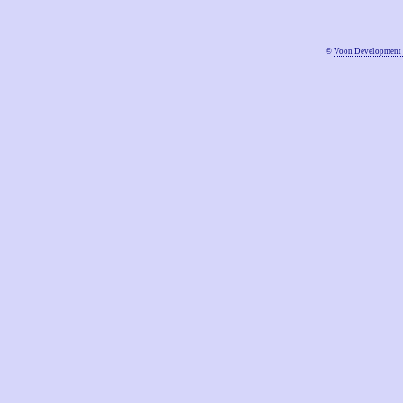
©
Voon Development