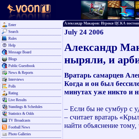
Александр Макаров: Игроки ЦСКА постоянно
Enter
July 24 2006
Search
Rules
Александр Ма
Help
Message Board
ныряли, и арб
Blogs
Public Guestbook
News & Reports
Вратарь самарцев Але
Interviews
Когда и он был бессиле
Polls
минутах уже никто и н
Rating
Live Results
Standings & Schedules
– Если бы не сумбур с 
Statistics & Odds
– считает вратарь «Крыл
TV Broadcasts
найти объяснение тому, 
Football News
Photo Galleries