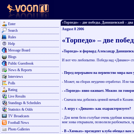
«Торпедо» – две победы. Данишевский – два г
Enter
August 8 2006
Search
Rules
«Торпедо» – две побе
Help
Message Board
«Торпедо» и форвард Александр Данишевский
Blogs
И вот что любопытно. Победа над «Динамо» ста
Public Guestbook
News & Reports
- Перед перерывом на первенство мира вам 
Interviews
- Может, на сборах неудачно отработал. Или та
Polls
Rating
- «Торпедо» явно оживает. Можно ли говори
Live Results
- Сначала мы добились ценной ничьей в Казан
Standings & Schedules
- А игру с «Динамо» как охарактеризуете?
Statistics & Odds
TV Broadcasts
- Для меня бело-голубые очень удобная команда.
мне зоны открывали, позволяли разбежаться, п
Football News
Photo Galleries
- В «Химках» президент клуба обещал вам з