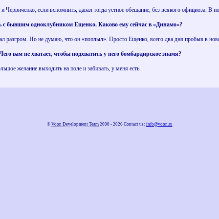
Да и Червиченко, если вспомнить, давал тогда устное обещание, без всякого официоза. В п
ь с бывшим одноклубником Ещенко. Каково ему сейчас в «Динамо»?
ал разгром. Но не думаю, что он «поплыл». Просто Ещенко, всего два дня пробыв в ново
. Чего вам не хватает, чтобы подхватить у него бомбардирское знамя?
льшое желание выходить на поле и забивать, у меня есть.
©
Voon Development Team
2000 - 2026 Contact us:
info@voon.ru