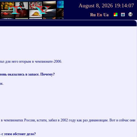
August 8, 2026
19:14:07
Ru
En
Ua
тал для него вторым в чемпионате-2006.
овь оказались в запасе. Почему?
ак.
 в чемпионатах России, кстати, забил в 2002 году как раз динамовцам. Вот и сейчас они
 с этим обстоит дело?