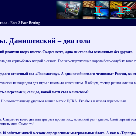
ола - Face 2 Face Betting
ды. Данишевский – два гола
 рванули вверх вместе. Скорее всего, одно не стало бы возможным без другого.
ла для черно-белых второй в сезоне. Гол экс-спартаковца в ворота бело-голубых тоже с
удался отличный гол «Локомотиву». А едва возобновился чемпионат России, вы вн
ктически не подходил для игры с каким-то соперником. В общем, тренер решил именно т
ть о переломе и, если да, какой матч стал ключевым?
и. Но по-настоящему ударным вышел матч с ЦСКА. Его бы я и назвал переломным.
 Сыграл-то всего два или три раза против них, но всякий раз - удачно. Свой первый гол
ринять мяч. Самое то!
а 10 забитых мячей в сезоне определенные материальные блага. А как в «Торпедо»