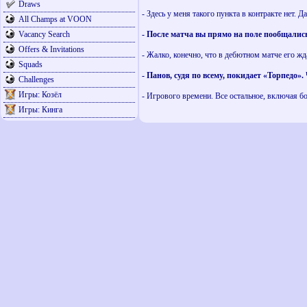
Draws
- Здесь у меня такого пункта в контракте нет. 
All Champs at VOON
Vacancy Search
- После матча вы прямо на поле пообщалис
Offers & Invitations
- Жалко, конечно, что в дебютном матче его жд
Squads
- Панов, судя по всему, покидает «Торпедо»
Challenges
Игры: Козёл
- Игрового времени. Все остальное, включая бо
Игры: Кинга