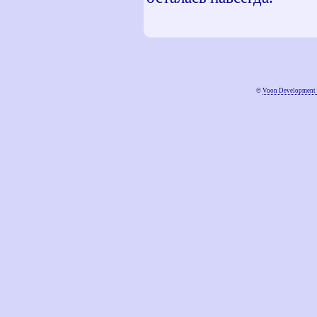
©
Voon Development