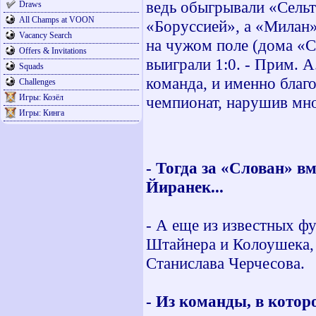
ведь обыгрывали «Сельт
Draws
All Champs at VOON
«Боруссией», а «Милан»
Vacancy Search
на чужом поле (дома «С
Offers & Invitations
выиграли 1:0. - Прим. А
Squads
команда, и именно благ
Challenges
Игры: Козёл
чемпионат, нарушив мн
Игры: Кинга
- Тогда за «Слован» в
Йиранек...
- А еще из известных ф
Штайнера и Колоушека,
Станислава Черчесова.
- Из команды, в котор