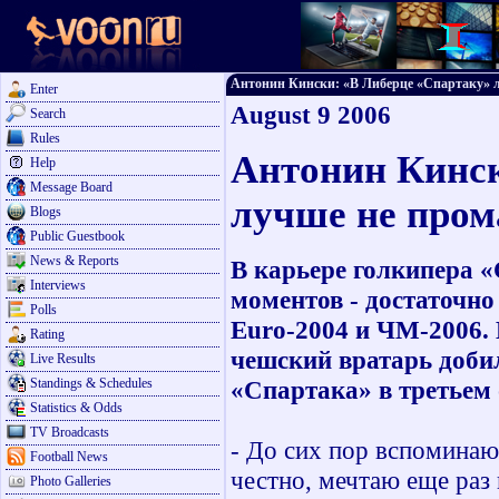
Антонин Кински: «В Либерце «Спартаку» луч
Enter
August 9 2006
Search
Rules
Антонин Кинск
Help
Message Board
лучше не пром
Blogs
Public Guestbook
News & Reports
В карьере голкипера 
Interviews
моментов - достаточн
Polls
Euro-2004 и ЧМ-2006.
Rating
чешский вратарь добил
Live Results
Standings & Schedules
«Спартака» в третьем
Statistics & Odds
TV Broadcasts
- До сих пор вспоминаю
Football News
честно, мечтаю еще раз 
Photo Galleries