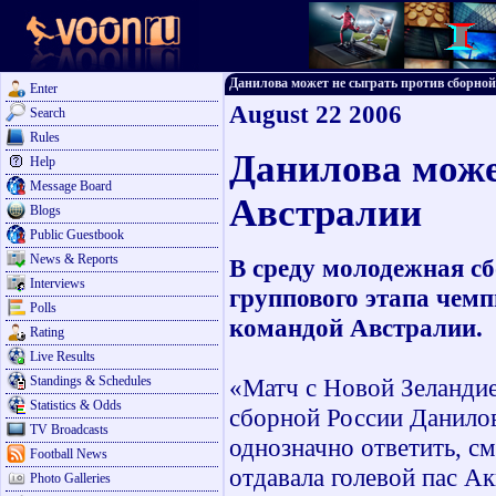
Данилова может не сыграть против сборной А
Enter
August 22 2006
Search
Rules
Данилова може
Help
Message Board
Австралии
Blogs
Public Guestbook
News & Reports
В среду молодежная сб
Interviews
группового этапа чем
Polls
командой Австралии.
Rating
Live Results
Standings & Schedules
«Матч с Новой Зеландие
Statistics & Odds
сборной России Данило
TV Broadcasts
однозначно ответить, см
Football News
отдавала голевой пас Ак
Photo Galleries