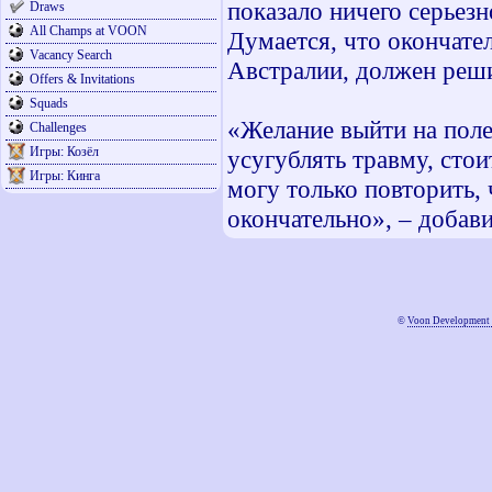
показало ничего серьез
Draws
All Champs at VOON
Думается, что окончате
Vacancy Search
Австралии, должен реши
Offers & Invitations
Squads
«Желание выйти на поле
Challenges
Игры: Козёл
усугублять травму, стои
Игры: Кинга
могу только повторить, 
окончательно», – добави
©
Voon Development