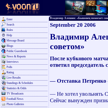
Владимир Алешин: «Бышовец помогает совето
Enter
September 20 2006
Search
Rules
Владимир Але
Help
Message Board
советом»
Blogs
Public Guestbook
News & Reports
После кубкового матч
Interviews
ответил председатель
Polls
Rating
Live Results
— Отставка Петренко 
Standings & Schedules
Statistics & Odds
— Не хотел увольнять С
TV Broadcasts
Football News
Сейчас вынужден призна
Photo Galleries