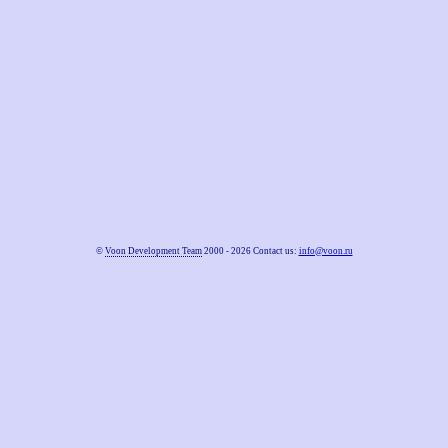
©
Voon Development Team
2000 - 2026 Contact us:
info@voon.ru