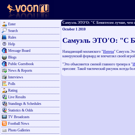
Самуэль ЭТО'О: "С Бенитесом лучше, чем с 
Enter
October 1 2010
Search
Rules
Самуэль ЭТО'О: "С Б
Help
Message Board
Нападающий миланского "
Интера
" Самуэль Эт
камерунский форвард не впечатлял своей игрой
Blogs
Public Guestbook
"Это объясняется сменой главного тренера в "
И
прессинг. Такой тактический рисунок всегда бо
News & Reports
Interviews
Polls
Rating
Live Results
Standings & Schedules
Statistics & Odds
TV Broadcasts
Football News
Photo Galleries