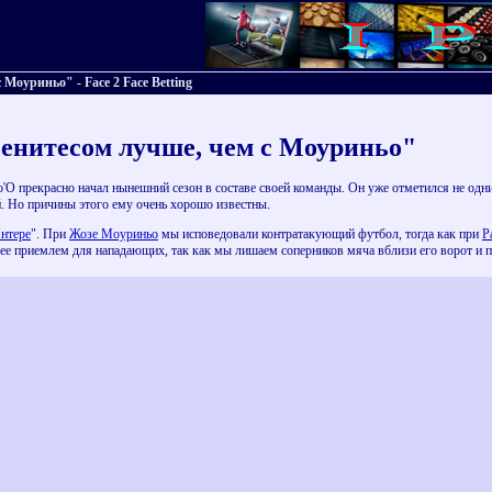
Моуриньо" - Face 2 Face Betting
енитесом лучше, чем с Моуриньо"
о'О прекрасно начал нынешний сезон в составе своей команды. Он уже отметился не од
. Но причины этого ему очень хорошо известны.
нтере
". При
Жозе Моуриньо
мы исповедовали контратакующий футбол, тогда как при
Р
лее приемлем для нападающих, так как мы лишаем соперников мяча вблизи его ворот и по