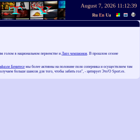
August 7, 2026
11:12:39
Ru
En
Ua
ним голом в национальном первенстве и
Лиге чемпионов
. В прошлом сезоне
афаэле Бенитесе
мы более активны на половине поля соперника и осуществляем там
лучаем больше шансов для того, чтобы забить гол", - цитирует Это'О Sport.es.