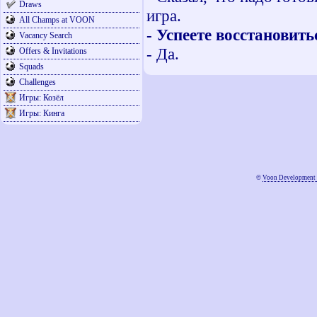
Draws
игра.
All Champs at VOON
- Успеете восстановить
Vacancy Search
- Да.
Offers & Invitations
Squads
Challenges
Игры: Козёл
Игры: Кинга
©
Voon Development