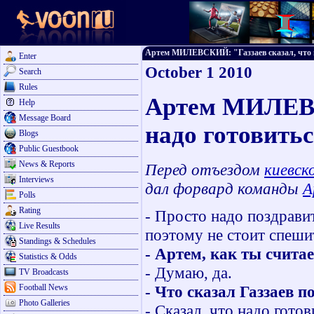
Артем МИЛЕВСКИЙ: "Газзаев сказал, что на
Enter
October 1 2010
Search
Rules
Артем МИЛЕВС
Help
Message Board
надо готовить
Blogs
Public Guestbook
News & Reports
Перед отъездом
киевск
Interviews
дал форвард команды
А
Polls
Rating
- Просто надо поздравит
Live Results
поэтому не стоит спеши
Standings & Schedules
- Артем, как ты счит
Statistics & Odds
- Думаю, да.
TV Broadcasts
Football News
- Что сказал Газзаев п
Photo Galleries
- Сказал, что надо готов