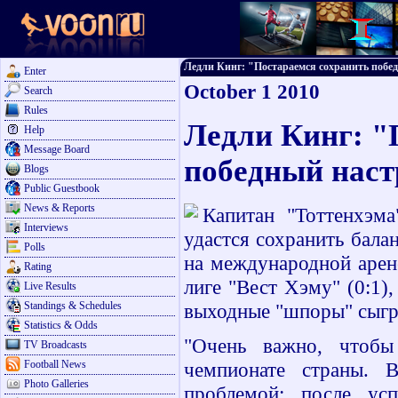
Ледли Кинг: "Постараемся сохранить победн
Enter
October 1 2010
Search
Rules
Ледли Кинг: "
Help
Message Board
победный наст
Blogs
Public Guestbook
News & Reports
Капитан "Тоттенхэм
Interviews
удастся сохранить бала
Polls
на международной арен
Rating
лиге "Вест Хэму" (0:1),
Live Results
Standings & Schedules
выходные "шпоры" сыгр
Statistics & Odds
"Очень важно, чтоб
TV Broadcasts
Football News
чемпионате страны. 
Photo Galleries
проблемой: после ус