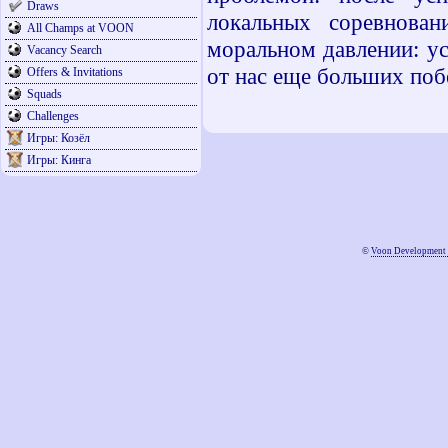
Draws
локальных соревнова
All Champs at VOON
моральном давлении: ус
Vacancy Search
от нас еще больших побе
Offers & Invitations
Squads
Challenges
Игры: Козёл
Игры: Кинга
©
Voon Development