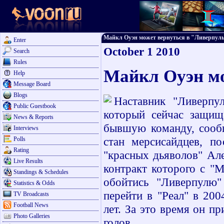
Майкл Оуэн может вернуться в "Ливерпуль" 
Enter
October 1 2010
Search
Rules
Майкл Оуэн мо
Help
Message Board
Blogs
Наставник "Ливерпу
Public Guestbook
который сейчас защищ
News & Reports
бывшую команду, сообщ
Interviews
стан мерсисайдцев, по
Polls
Rating
"красных дьяволов" Ал
Live Results
контракт которого с "
Standings & Schedules
обойтись "Ливерпулю
Statistics & Odds
перейти в "Реал" в 200
TV Broadcasts
Football News
лет. За это время он пр
Photo Galleries
голов.