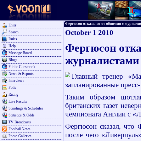
Фергюсон отказался от общения с журналиста
Enter
October 1 2010
Search
Rules
Фергюсон отка
Help
Message Board
журналистами
Blogs
Public Guestbook
News & Reports
Главный тренер «М
Interviews
запланированные пресс
Polls
Rating
Таким образом шотлан
Live Results
британских газет невер
Standings & Schedules
чемпионата Англии с «Л
Statistics & Odds
TV Broadcasts
Фергюсон сказал, что 
Football News
после чего «Ливерпуль»
Photo Galleries