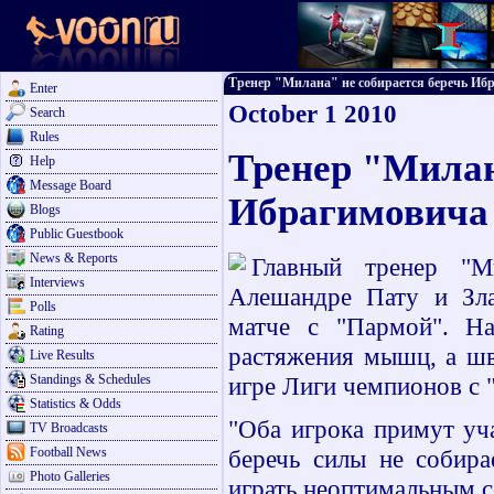
Тренер "Милана" не собирается беречь Ибра
Enter
October 1 2010
Search
Rules
Тренер "Милан
Help
Message Board
Ибрагимовича
Blogs
Public Guestbook
News & Reports
Главный тренер "М
Interviews
Алешандре Пату и Зла
Polls
матче с "Пармой". На
Rating
растяжения мышц, а шв
Live Results
Standings & Schedules
игре Лиги чемпионов с 
Statistics & Odds
"Оба игрока примут уча
TV Broadcasts
Football News
беречь силы не собира
Photo Galleries
играть неоптимальным со