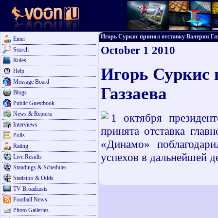
Игорь Суркис принял отставку Валерия Газза
Enter
October 1 2010
Search
Rules
Игорь Суркис 
Help
Message Board
Газзаева
Blogs
Public Guestbook
News & Reports
1 октября президе
Interviews
принята отставка глав
Polls
«Динамо» поблагодари
Rating
успехов в дальнейшей д
Live Results
Standings & Schedules
Statistics & Odds
TV Broadcasts
Football News
Photo Galleries