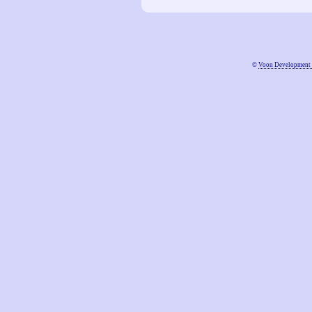
©
Voon Development