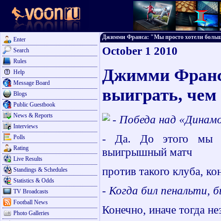
Джимми Франса: "Мы просто хотели больше в
Enter
October 1 2010
Search
Rules
Джимми Франс
Help
Message Board
выиграть, чем
Blogs
Public Guestbook
News & Reports
- Победа над «Динамо
Interviews
- Да. До этого мы о
Polls
Rating
выигрышный матч
Live Results
против такого клуба, ко
Standings & Schedules
Statistics & Odds
- Когда бил пенальти, 
TV Broadcasts
Football News
Конечно, иначе тогда не
Photo Galleries