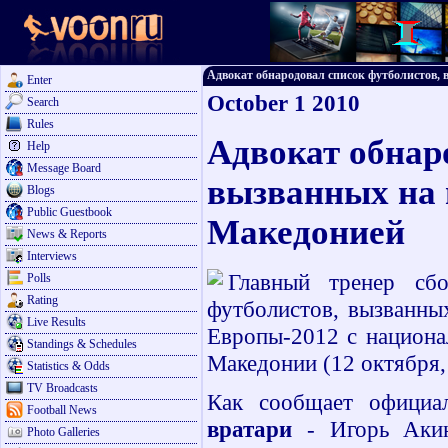
Адвокат обнародовал список футболистов, в
Enter
October 1 2010
Search
Rules
Адвокат обнар
Help
Message Board
вызванных на 
Blogs
Public Guestbook
Македонией
News & Reports
Interviews
Главный тренер сб
Polls
Rating
футболистов, вызванны
Live Results
Европы-2012 с национа
Standings & Schedules
Македонии (12 октября,
Statistics & Odds
TV Broadcasts
Как сообщает официа
Football News
вратари
- Игорь Аки
Photo Galleries