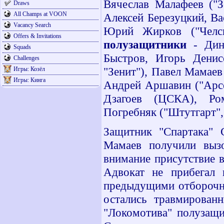
Вячеслав Малафеев ("З
Draws
All Champs at VOON
Алексей Березуцкий, В
Vacancy Search
Юрий Жирков ("Челси
Offers & Invitations
полузащитники
- Дин
Squads
Быстров, Игорь Денис
Challenges
"Зенит"), Павел Мамае
Игры: Козёл
Игры: Кинга
Андрей Аршавин ("Арсе
Дзагоев (ЦСКА), Ром
Погребняк ("Штутгарт",
Защитник "Спартака"
Мамаев получили выз
внимание присутствие 
Адвокат не прибегал 
предыдущими отборочн
остались травмирован
"Локомотива" полузащ