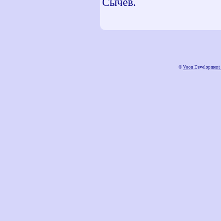
Сычев.
©
Voon Development