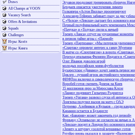
Draws
Эгуавон продолжит тренировать сборную Ниге
Бердыев опасается ужесточения лимита
All Champs at VOON
Голкипера «Астон Виллы» прооперируют
Vacancy Search
Александр Гейнрих забивает сразу за две узбек
С «Челси» «Левски» сыграет без основного вра
Offers & Invitations
Первый полуфинальный матч чемпионата Мек
Squads
«Пачука» и «Толука» свели к ничьей
Тренер «Ланса» сетует на упущенные моменты
Challenges
в первом тайме игры с «Пармой»
Игры: Козёл
Тренер «Партизана»: «Мы потеряли уверенност
«Спартак» опроверг интерес к ганцу Мунтари
Игры: Кинга
В матче со «Спортингом» в ворота «Спартака» 
Переход итальянца Филиппо Индзаги в «Спарта
Олег Иванов доволен игрой
молодых российских мини-футболистов
Бухарестское «Динамо» хочет занять первое ме
Циклер - лучший игрок австрийского чемпиона
ФИФПро включил в символическую сборную ч
Воробей готов сменить Донецк на Киев
35 миллионов евро за Мирослава Клозе
«Лацио» подпишет Гильермо Родригеса
Тренер «Уигана» развеял слухи об интересе к 
Лонгвека получил вызов на матч с ОАЭ
Петренко, Алейников и Кульков – среди канди
Карамян остается в Бухаресте
Кан: «Бавария» может закончить год первой»
Форвард «Эспаньола» не согласен на ничью в 
«Левски» поедет в Лондон без основного врата
«Зенит» к штурму «золотой вершины» готов
Регейро вновь оказался в лазарете «Валенсии»