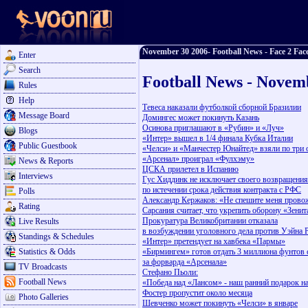
November 30 2006- Football News - Face 2 Face
Enter
Search
Football News - Novem
Rules
Help
Тевеса наказали футболкой сборной Бразилии
Message Board
Домингес может покинуть Казань
Осинова приглашают в «Рубин» и «Луч»
Blogs
«Интер» вышел в 1/4 финала Кубка Италии
Public Guestbook
«Челси» и «Манчестер Юнайтед» взяли по три 
«Арсенал» проиграл «Фулхэму»
News & Reports
ЦСКА прилетел в Испанию
Interviews
Гус Хиддинк не исключает своего возвращени
по истечении срока действия контракта с РФС
Polls
Александр Кержаков: «Не спешите меня прово
Rating
Сарсания считает, что укрепить оборону «Зенит
Прокуратура Великобритании отказала
Live Results
в возбуждении уголовного дела против Уэйна 
Standings & Schedules
«Интер» претендует на хавбека «Пармы»
Statistics & Odds
«Бирмингем» готов отдать 3 миллиона фунтов 
за форварда «Арсенала»
TV Broadcasts
Стефано Пьоли:
Football News
«Победа над «Лансом» - наш ранний подарок н
Фостер пропустит около месяца
Photo Galleries
Шевченко может покинуть «Челси» в январе