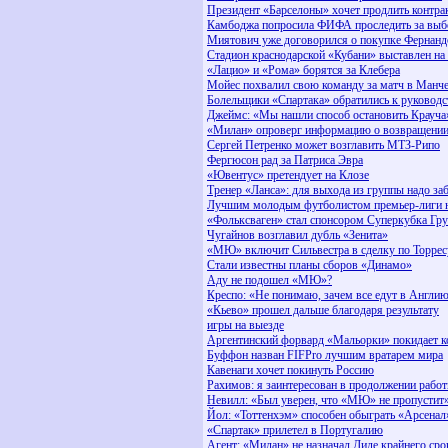
Президент «Барселоны» хочет продлить контра
Камбоджа попросила ФИФА проследить за выб
Миятович уже договорился о покупке Фернанд
Стадион краснодарской «Кубани» выставлен на
«Лацио» и «Рома» борятся за Клебера
Мойес похвалил свою команду за матч в Манче
Болельщики «Спартака» обратились к руководс
Джеймс: «Мы нашли способ остановить Крауча
«Милан» опроверг информацию о возвращени
Сергей Петренко может возглавить МТЗ-Рипо
Фергюсон рад за Патриса Эвра
«Ювентус» претендует на Клозе
Тренер «Ланса»: для выхода из группы надо за
Лучшим молодым футболистом премьер-лиги 
«Фольксваген» стал спонсором Суперкубка Гр
Чугайнов возглавил дубль «Зенита»
«МЮ» включит Сильвестра в сделку по Торрес
Стали известны планы сборов «Динамо»
Аду не подошел «МЮ»?
Креспо: «Не понимаю, зачем все едут в Англи
«Кьево» прошел дальше благодаря результату
игры на выезде
Аргентинский форвард «Мальорки» покидает 
Буффон назван FIFPro лучшим вратарем мира
Кавенаги хочет покинуть Россию
Рахимов: я заинтересован в продолжении рабо
Невилл: «Был уверен, что «МЮ» не пропустит
Йол: «Тоттенхэм» способен обыграть «Арсенал
«Спартак» прилетел в Португалию
Агент: «Милан» не назначал Диде крайнего сро