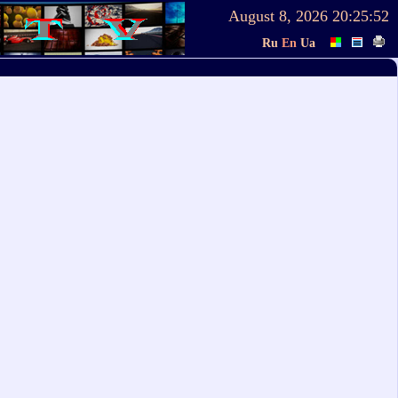
August 8, 2026
20:25:52
Ru
En
Ua