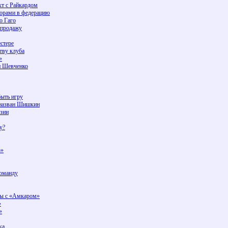
кт с Райкардом
орами в федерацию
о Гаго
 продажу
стере
тву клуба
»
и Шевченко
быть игру
назван Шишкин
узии
у?
ю»
команду
ты с «Амкаром»
»
»
ка