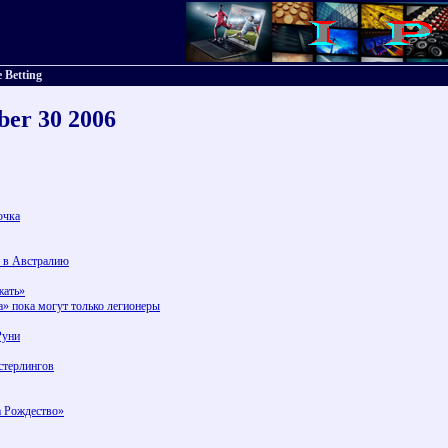
 Betting
ber 30 2006
очка
я в Австралию
жать»
а» пока могут только легионеры
Руни
стерлингов
а Рождество»