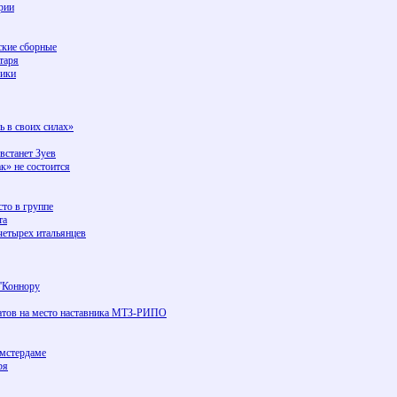
рии
ские сборные
таря
сики
ь в своих силах»
встанет Зуев
к» не состоится
сто в группе
та
етырех итальянцев
О'Коннору
датов на место наставника МТЗ-РИПО
Амстердаме
ря