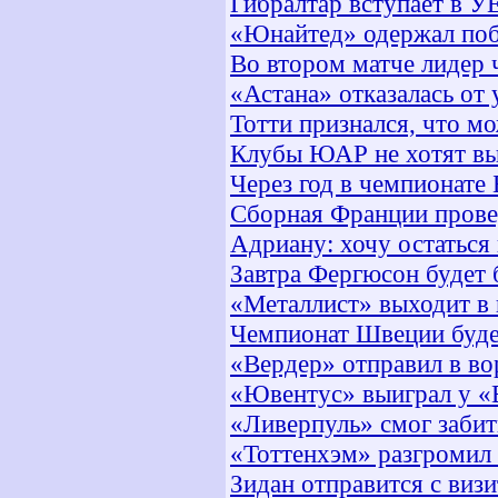
Гибралтар вступает в 
«Юнайтед» одержал поб
Во втором матче лидер 
«Астана» отказалась от
Тотти признался, что м
Клубы ЮАР не хотят вы
Через год в чемпионате 
Cборная Франции прове
Адриану: хочу остаться
Завтра Фергюсон будет 
«Металлист» выходит в
Чемпионат Швеции буде
«Вердер» отправил в во
«Ювентус» выиграл у 
«Ливерпуль» смог забит
«Тоттенхэм» разгромил 
Зидан отправится с виз