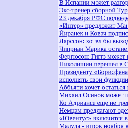
В Испании может разгор
Экс-тренер сборной Тур
23 декабря РФС подведе
«Интер» предложит Ман
Йиранек и Ковач подпис
Ларссон: хотел бы выхо
Чиприан Марика остане
Фергюсон: Гиггз может 
Николишин перешел в 
Президенту «Борисфена
исполнять свои функци
Аббьяти хочет остаться
Михаил Осинов может п
Ко Адриансе еще не тре
Немцам предлагают оде
«Ювентус» включится в 
Малуда - игрок ноября 