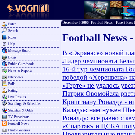
December 9 2006- Football News - Face 2 Face 
Enter
Search
Football News 
Rules
Help
Message Board
В «Экранасе» новый гла
Blogs
Лидер чемпионата Бель
Public Guestbook
16-й тур чемпионата Го
News & Reports
победой «Херенвена» н
Interviews
«Герте» не удалось увез
Polls
Rating
Патрик Овомойела рветс
Live Results
Криштиану Роналду - иг
Standings & Schedules
Каладзе: нам нужен Шев
Statistics & Odds
Роналду: все равно с к
TV Broadcasts
Football News
«Спартак» и ЦСКА полу
Photo Galleries
Предварительные планы