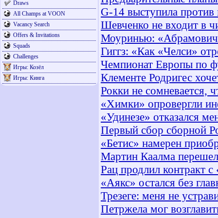
Draws
G-14 выступила проти
All Champs at VOON
Шевченко не входит в ч
Vacancy Search
Offers & Invitations
Моуринью: «Абрамович 
Squads
Гиггз: «Как «Челси» отр
Challenges
Чемпионат Европы по фу
Игры: Козёл
Клементе Родригес хоче
Игры: Кинга
Рокки не сомневается, ч
«Химки» опровергли ин
«Удинезе» отказался мен
Первый сбор сборной Ро
«Бетис» намерен приоб
Мартин Каалма перешел
Рац продлил контракт с
«Аякс» остался без глав
Трезеге: меня не устра
Петржела мог возглавит