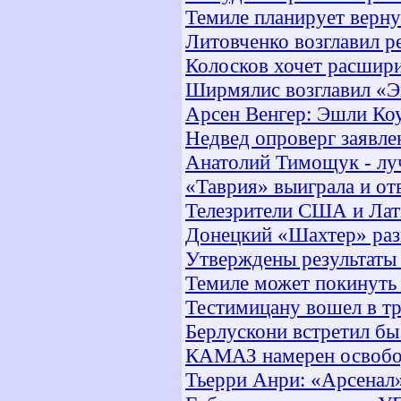
Темиле планирует верну
Литовченко возглавил р
Колосков хочет расшир
Ширмялис возглавил «Э
Арсен Венгер: Эшли Ко
Недвед опроверг заявле
Анатолий Тимощук - лу
«Таврия» выиграла и от
Телезрители США и Лат
Донецкий «Шахтер» раз
Утверждены результаты 
Темиле может покинуть
Тестимицану вошел в т
Берлускони встретил б
КАМАЗ намерен освобод
Тьерри Анри: «Арсенал»