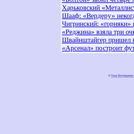
Харьковский «Металлис
Шааф: «Вердеру» некогд
Чигринский: «горняки» 
«Реджина» взяла три оч
Швайнштайгер пришел 
«Арсенал» построит фу
©
Voon Development