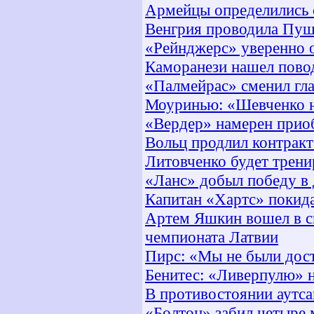
Армейцы определились с
Венгрия проводила Пуш
«Рейнджерс» уверенно 
Каморанези нашел повод
«Палмейрас» сменил гла
Моуринью: «Шевченко н
«Вердер» намерен прио
Вольц продлил контрак
Литовченко будет трени
«Ланс» добыл победу в
Капитан «Хартс» покид
Артем Яшкин вошел в 
чемпионата Латвии
Пирс: «Мы не были дос
Бенитес: «Ливерпулю» н
В противостоянии аутс
«Болтон» забил четыре