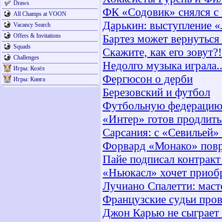
Draws
ФК «Содовик» снялся с
All Champs at VOON
Дарькин: выступление «
Vacancy Search
Offers & Invitations
Бартез может вернуться
Squads
Скажите, как его зовут?!
Challenges
Недолго музыка играла..
Игры: Козёл
Фергюсон о дерби
Игры: Кинга
Березовский и футбол
Футбольную федерацию 
«Интер» готов продлить
Сарсания: с «Севильей»
Форвард «Монако» пов
Пайе подписал контракт
«Ньюкасл» хочет приоб
Лучиано Спалетти: масте
Французские судьи пров
Джон Карью не сыграе