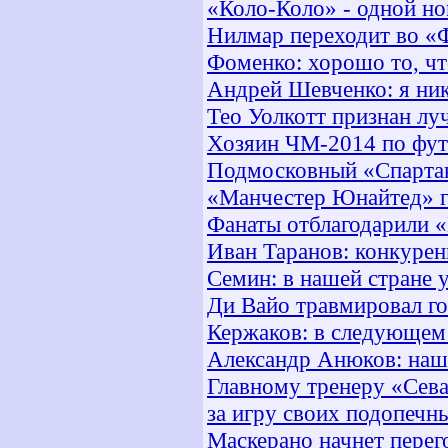
«Коло-Коло» - одной но
Нилмар переходит во «
Фоменко: хорошо то, чт
Андрей Шевченко: я ни
Тео Уолкотт признан л
Хозяин ЧМ-2014 по фут
Подмосковный «Спартак
«Манчестер Юнайтед» г
Фанаты отблагодарили 
Иван Таранов: конкуре
Семин: в нашей стране 
Ди Вайо травмировал г
Кержаков: в следующем 
Александр Анюков: наш
Главному тренеру «Сева
за игру своих подопечн
Маскерано начнет пере