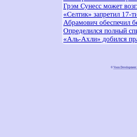
Грэм Сунесс может возг
«Селтик» запретил 17-т
Абрамович обеспечил б
Определился полный спи
«Аль-Ахли» добился пр
©
Voon Development