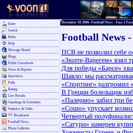
December 10 2006- Football News - Face 2 Face
Enter
Search
Football News 
Rules
Help
Message Board
ПСВ не позволил себе о
Blogs
«Зюлте-Варегем» взял т
Public Guestbook
Для победы «Барсе» хв
News & Reports
Шавло: мы рассматрива
Interviews
«Спортинг» разгромил «
Polls
Rating
В Греции болельщик изб
Live Results
«Палермо» забил три б
Standings & Schedules
«Сошо» упускает возмо
Statistics & Odds
Четвертый полуфиналист
TV Broadcasts
Football News
«Сатурн» намерен купи
Photo Galleries
Хоккеисты Гурень и Фи