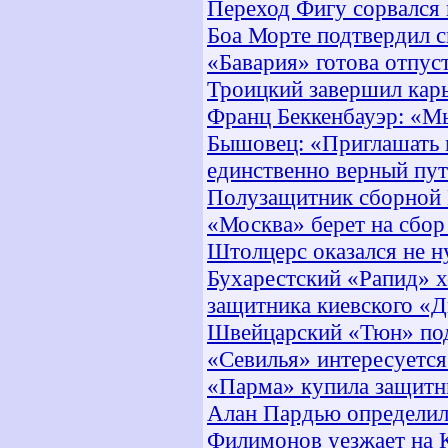
Переход Фигу сорвался 
Боа Морте подтвердил с
«Бавария» готова отпус
Троицкий завершил кар
Франц Беккенбауэр: «М
Бышовец: «Приглашать м
единственно верный пу
Полузащитник сборной 
«Москва» берет на сбор
Штолцерс оказался не 
Бухарестский «Рапид» х
защитника киевского «
Швейцарский «Тюн» под
«Севилья» интересуетс
«Парма» купила защит
Алан Пардью определи
Филимонов уезжает на 