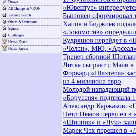
Draws
«Ювентус» интересуетс
All Champs at VOON
Бышовец сформировал 
Vacancy Search
Offers & Invitations
Хапов и Биджиев подал
Squads
«Локомотив» определилс
Challenges
Кудряшов перейдет в 
Игры: Козёл
«Челси», МЮ, «Арсеал»
Игры: Кинга
Тренер сборной Шотлан
Литва сыграет с Мали в
Форвард «Шахтера» заст
на 4 миллиона евро
Молодой нападающий п
«Боруссия» подписала 1
Александр Кержаков: «Н
Петр Немов перешел в 
«Шинник» и «Луч» заин
Марек Чех перешел в «Л