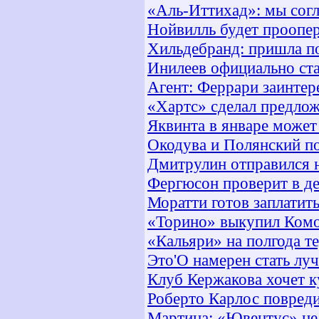
«Аль-Иттихад»: мы согл
Нойвилль будет проопе
Хильдебранд: пришла по
Инилеев официально ста
Агент: Феррари заинтер
«Хартс» сделал предло
Яквинта в январе может
Окодува и Полянский п
Дмитрулин отправился 
Фергюсон проверит в д
Моратти готов заплатит
«Торино» выкупил Ком
«Кальяри» на полгода т
Это'О намерен стать л
Клуб Кержакова хочет к
Роберто Карлос повред
Мартина: «Ювентус» не