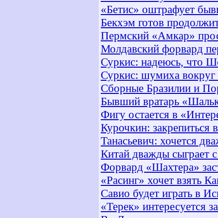
«Бетис» оштрафует бывш
Бекхэм готов продолжит
Пермский «Амкар» прос
Молдавский форвард пе
Суркис: надеюсь, что Ш
Суркис: шумиха вокруг 
Сборные Бразилии и По
Бывший вратарь «Шальк
Фигу остается в «Интер
Курочкин: закрепиться 
Танасьевич: хочется дв
Китай дважды сыграет с
Форвард «Шахтера» заст
«Расинг» хочет взять Ка
Савио будет играть в Ис
«Терек» интересуется 