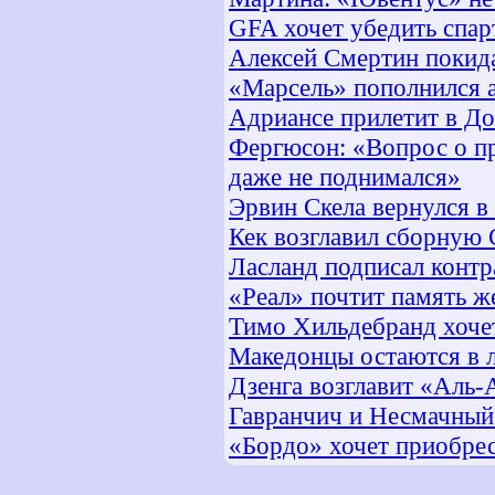
GFA хочет убедить спар
Алексей Смертин покид
«Марсель» пополнился 
Адриансе прилетит в До
Фергюсон: «Вопрос о п
даже не поднимался»
Эрвин Скела вернулся в
Кек возглавил сборную
Ласланд подписал контр
«Реал» почтит память ж
Тимо Хильдебранд хочет
Македонцы остаются в 
Дзенга возглавит «Аль
Гавранчич и Несмачный
«Бордо» хочет приобрес