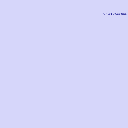
©
Voon Development