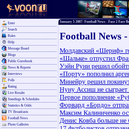
January 5 2007- Football News - Face 2 Face Be
Enter
Search
Football News -
Rules
Help
Message Board
Молдавский «Шериф» го
Blogs
«Шальке» отпустил Фра
Public Guestbook
Уэйн Руни решил обойти
News & Reports
«Порту» пополнил арге
Interviews
Минейру решил покину
Polls
Rating
Нуну Ассиш не сыграет 
Live Results
Первое пополнение «Ру
Standings & Schedules
Форвард «Бордо» отпра
Statistics & Odds
Максим Калиниченко ост
TV Broadcasts
Football News
Денис Ковба больше не 
Photo Galleries
17 футболистов отправи