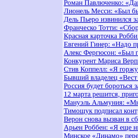
Роман Павлюченко: «Дав
Лионель Месси: «Был бы
Дель Пьеро извинился з
Франческо Тотти: «Сбор
Красная карточка Робби 
Евгений Гинер: «Надо п
Алекс Фергюсон: «Был 
Конкурент Мариса Верп
Стив Коппелл: «Я горж
Бывший владелец «Вест 
Россия будет бороться 
12 марта решится, приго
Мануэль Альмуния: «Мн
Тимощук подписал контр
Верон снова вызван в 
Арьен Роббен: «Я еще н
Минское «Динамо» пере