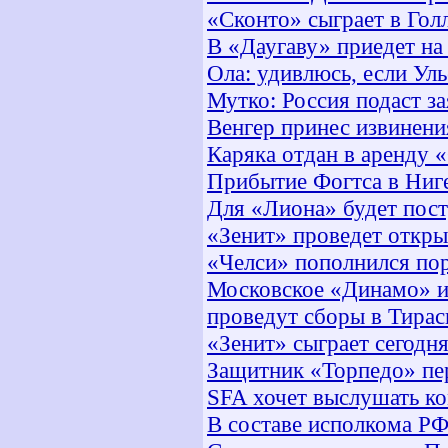
«Сконто» сыграет в Го
В «Даугаву» приедет н
Ола: удивлюсь, если Ул
Мутко: Россия подаст з
Венгер принес извинени
Каряка отдан в аренду 
Прибытие Фогтса в Ниг
Для «Лиона» будет пост
«Зенит» проведет откр
«Челси» пополнился по
Московское «Динамо» 
проведут сборы в Тирас
«Зенит» сыграет сегодн
Защитник «Торпедо» пе
SFA хочет выслушать к
В составе исполкома Р