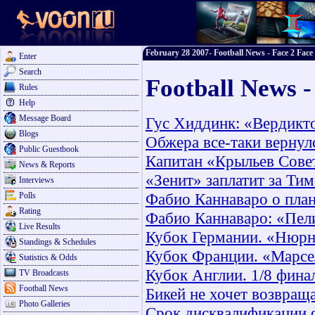
February 28 2007- Football News - Face 2 Face
Enter
Search
Football News -
Rules
Help
Message Board
Гус Хиддинк: «Вердикт
Blogs
Обжера все-таки верну
Public Guestbook
Капитан «Крыльев Сове
News & Reports
«Зенит» заплатит за Ти
Interviews
Фабио Каннаваро о план
Polls
Rating
Фабио Каннаваро: «Пел
Live Results
Кубок Германии. «Нюрн
Standings & Schedules
Кубок Франции. «Марсе
Statistics & Odds
Кубок Англии. 1/8 фина
TV Broadcasts
Football News
Бикей не хочет возвращ
Photo Galleries
Срок дисквалификации 