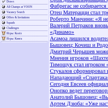
Draws
Фабрегас не собирается
All Champs at VOON
Отец Матерацци стал т
Vacancy Search
Offers & Invitations
Роберто Манчини: «Я не
Squads
Валерий Петраков вновь
Challenges
«Динамо»
Игры: Козёл
Асамоа лишился водител
Игры: Кинга
Бышовец: Кочиш и Родо
Дмитрий Черышев может
Мнения игроков «Шахте
Тимощук стал игроком 
Стукалов сформировал 
Нападающий «Спартака»
Сегодня Евсеев официал
Онопко ведет перегово
Анатолий Бышовец: «Вы
Артем Дзюба: «Уже на