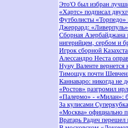
Это'О был избран лучш
«Хартс» подписал двух
Футболисты «Торпедо» 
Джеррард: «Ливерпуль»
Сборная Азербайджана 
нигерийцем, сербом и б
Игрок сборной Казахста
Алессандро Неста оправ
Нуну Валенте вернется н
Тимощук почти Шевчен
Каннаваро: никогда не д
«Ростов» разгромил ирл
«Палермо» - «Милан»: б
За кулисами Суперкубк
«Москва» официально п
Вратарь Радич перешел 
В московском «Локомот