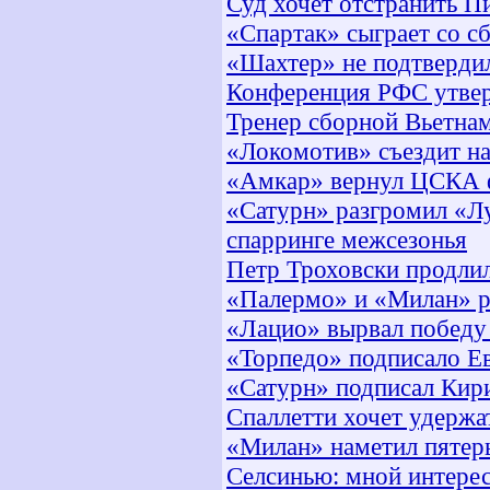
Суд хочет отстранить П
«Спартак» сыграет со с
«Шахтер» не подтвердил
Конференция РФС утвер
Тренер сборной Вьетнам
«Локомотив» съездит на
«Амкар» вернул ЦСКА 
«Сатурн» разгромил «Л
спарринге межсезонья
Петр Троховски продлил
«Палермо» и «Милан» р
«Лацио» вырвал победу
«Торпедо» подписало Ев
«Сатурн» подписал Кири
Спаллетти хочет удержа
«Милан» наметил пятер
Селсинью: мной интере