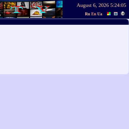
August 6, 2026
5:24:05
Ru
En
Ua