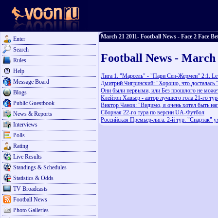
March 21 2011- Football News - Face 2 Face Be
Enter
Search
Football News - March
Rules
Help
Лига 1. "Марсель" - "Пари Сен-Жермен" 2:1. Le
Message Board
Дмитрий Чигринский: "Хорошо, что досталась 
Они были первыми, или Без прошлого не може
Blogs
Клейтон Хавьер - автор лучшего гола 21-го ту
Public Guestbook
Виктор Чанов: "Видимо, я очень хотел быть 
Сборная 22-го тура по версии UA-Футбол
News & Reports
Российская Премьер-лига. 2-й тур. "Спартак" у
Interviews
Polls
Rating
Live Results
Standings & Schedules
Statistics & Odds
TV Broadcasts
Football News
Photo Galleries