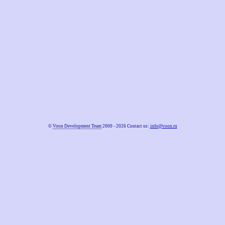
©
Voon Development Team
2000 - 2026 Contact us:
info@voon.ru