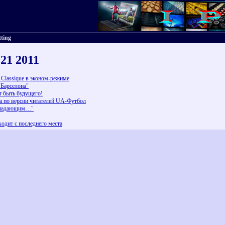
tting
 21 2011
 Classique в эконом-режиме
"Барселона"
т быть будущего!
ра по версии читателей UA-Футбол
нападающим…"
ходит с последнего места