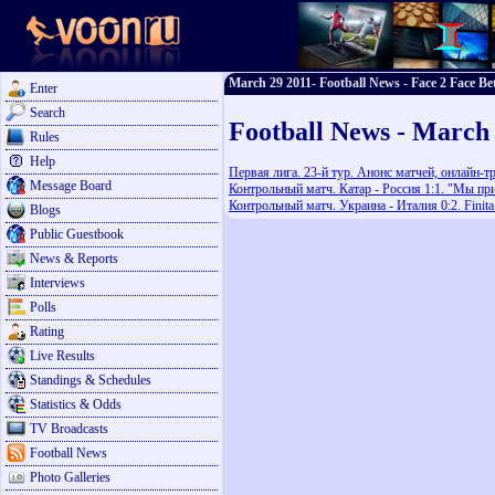
March 29 2011- Football News - Face 2 Face Be
Enter
Search
Football News - March
Rules
Help
Первая лига. 23-й тур. Анонс матчей, онлайн-т
Message Board
Контрольный матч. Катар - Россия 1:1. "Мы при
Контрольный матч. Украина - Италия 0:2. Finit
Blogs
Public Guestbook
News & Reports
Interviews
Polls
Rating
Live Results
Standings & Schedules
Statistics & Odds
TV Broadcasts
Football News
Photo Galleries