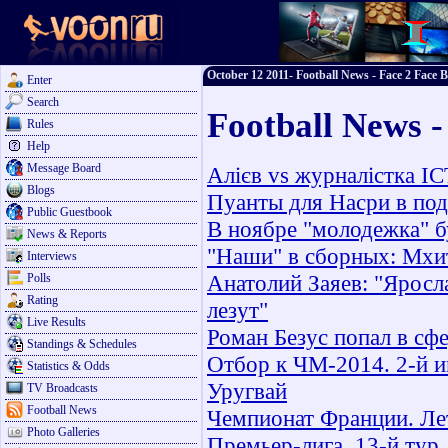
October 12 2011- Football News - Face 2 Face B
Enter
Search
Football News -
Rules
Help
Message Board
Алієв vs журналістка IC
Blogs
Пуанты для Насри в по
Public Guestbook
В ноябре "молодежка" б
News & Reports
"Наши" в сборных: Мхит
Interviews
Анатолий Заяев: "Яросл
Polls
Rating
лезут"
Live Results
Роман Безус попал в сф
Standings & Schedules
Отбор к ЧМ-2014. 2-й и
Statistics & Odds
Уругвай
TV Broadcasts
Football News
Чемпионат Франции. Ле
Photo Galleries
Премьер-лига. 13-й тур.