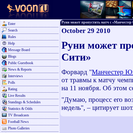
Руни может пропустить матч с «Манчестер Си
Enter
October 29 2010
Search
Rules
Руни может пр
Help
Message Board
Сити»
Blogs
Public Guestbook
News & Reports
Форвард "
Манчестер Ю
Interviews
от травмы к матчу чемп
Polls
на 11 ноября. Об этом 
Rating
Live Results
"Думаю, процесс его во
Standings & Schedules
недель", – цитирует шот
Statistics & Odds
TV Broadcasts
Football News
Photo Galleries