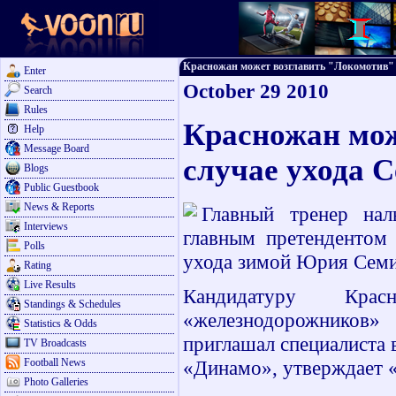
Красножан может возглавить "Локомотив" в 
Enter
October 29 2010
Search
Rules
Красножан мож
Help
Message Board
случае ухода 
Blogs
Public Guestbook
News & Reports
Главный тренер нал
Interviews
главным претендентом 
Polls
ухода зимой Юрия Семи
Rating
Live Results
Кандидатуру Крас
Standings & Schedules
«железнодорожников»
Statistics & Odds
приглашал специалиста в
TV Broadcasts
Football News
«Динамо», утверждает «
Photo Galleries