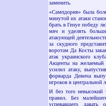
заменить.
«Сампдория» была боле
минутой их атаки стано
брать в Генуе победу л
мяч и уделять больше
атакующей деятельност
за скудного представи
воротам Да Косты зака
атак украинского клу
Акценты на желаемый р
усилил атаку, выпуст
форварда Девича выпу
игроков в центральной 
И без того невысокий
правил. Без малейшег
успевавшего давать 