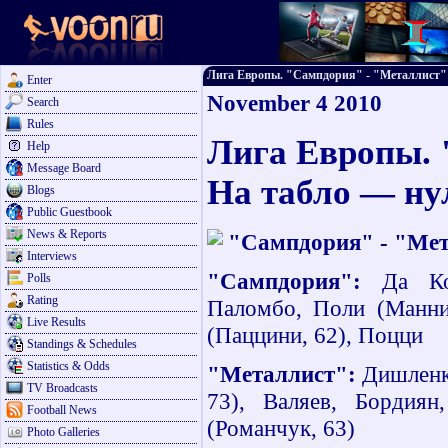
Лига Европы. "Сампдория" - "Металлист" 0:
Enter
November 4 2010
Search
Rules
Лига Европы. 
Help
Message Board
На табло — ну
Blogs
Public Guestbook
News & Reports
"Сампдория" - "Мет
Interviews
"Сампдория":
Да Кошт
Polls
Rating
Паломбо, Поли (Маннин
Live Results
(Паццини, 62), Поцци
Standings & Schedules
Statistics & Odds
"Металлист":
Дишленко
TV Broadcasts
73), Валяев, Бордиян
Football News
(Романчук, 63)
Photo Galleries