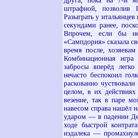
друга, пока на 7-й м
штрафной, позволив 
Разыграть у итальянцев
секундами ранее, поск
Впрочем, если бы не
«Сампдория» сказала сво
время после, хозяевам
Комбинационная игра 
забросы вперёд легко
нечасто беспокоил гол
раскованно чуствовали 
целом, в их действиях
везение, так в паре м
навесом справа нашёл н
ударом — в падении Де
ходе быстрой контрата
издалека — промахнул