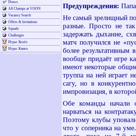
Draws
Предупреждения:
Папа 
All Champs at VOON
Vacancy Search
Не самый зрелищный пол
Offers & Invitations
разные. Просто не та
Squads
задержать дыхание, схв
Challenges
матч получился не «пу
Игры: Козёл
Игры: Кинга
более результативным 
вообще придаёт игре ка
имеют некоторые общие
труппа на ней играет н
сагу, но в конкурентн
импровизация, в которой
Обе команды начали о
нарваться на контрата
Поэтому клубы уповали
что у соперника на уме