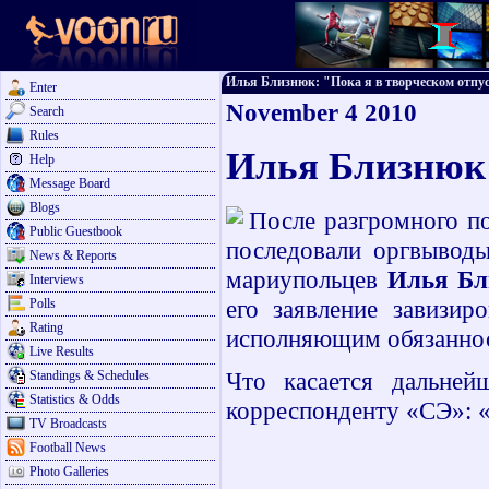
Илья Близнюк: "Пока я в творческом отпуске
Enter
November 4 2010
Search
Rules
Илья Близнюк:
Help
Message Board
Blogs
После разгромного п
Public Guestbook
последовали оргвыводы
News & Reports
мариупольцев
Илья Бл
Interviews
его заявление завизир
Polls
Rating
исполняющим обязаннос
Live Results
Что касается дальней
Standings & Schedules
Statistics & Odds
корреспонденту «СЭ»: «
TV Broadcasts
Football News
Photo Galleries