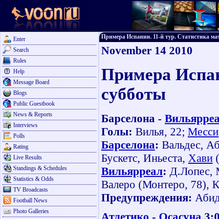
Примера Испании. 11-й тур. Статистика матч
Enter
November 14 2010
Search
Rules
Примера Испан
Help
Message Board
субботы
Blogs
Public Guestbook
News & Reports
Барселона -
Вильярре
Interviews
Голы:
Вилья, 22;
Месси
Polls
Барселона
:
Вальдес, Аб
Rating
Бускетс, Иньеста,
Хави
(
Live Results
Standings & Schedules
Вильярреал
:
Д.Лопес, 
Statistics & Odds
Валеро (Монтеро, 78), К
TV Broadcasts
Предупреждения:
Абид
Football News
Photo Galleries
Атлетико
-
Осасуна
3: