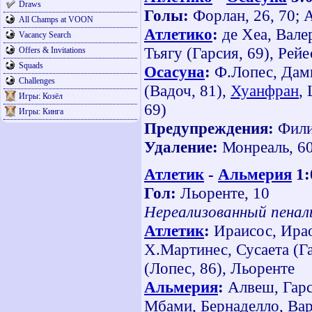
Draws
Голы:
Форлан, 26, 70; 
All Champs at VOON
Атлетико
:
де Хеа, Вале
Vacancy Search
Тьягу (Гарсия, 69), Рейе
Offers & Invitations
Squads
Осасуна
:
Ф.Лопес, Дам
Challenges
(Вадоч, 81),
Хуанфран
,
Игры: Козёл
69)
Игры: Кинга
Предупреждения:
Филип
Удаление:
Монреаль, 6
Атлетик
-
Альмерия
1:
Гол:
Льоренте, 10
Нереализованный пеналь
Атлетик
:
Ираисос, Ирао
Х.Мартинес, Сусаета (Г
(Лопес, 86), Льоренте
Альмерия
:
Алвеш, Гарси
Мбами, Бернаделло, Варг