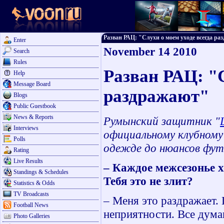
Разван РАЦ: "Слухи о моем уходе всегда разд
Enter
November 14 2010
Search
Rules
Разван РАЦ: "С
Help
Message Board
раздражают"
Blogs
Public Guestbook
News & Reports
Румынский защитник "
Interviews
официальному клубному 
Polls
одежде до нюансов фу
Rating
Live Results
– Каждое межсезонье хо
Standings & Schedules
Тебя это не злит?
Statistics & Odds
TV Broadcasts
– Меня это раздражает.
Football News
неприятности. Все думаю
Photo Galleries