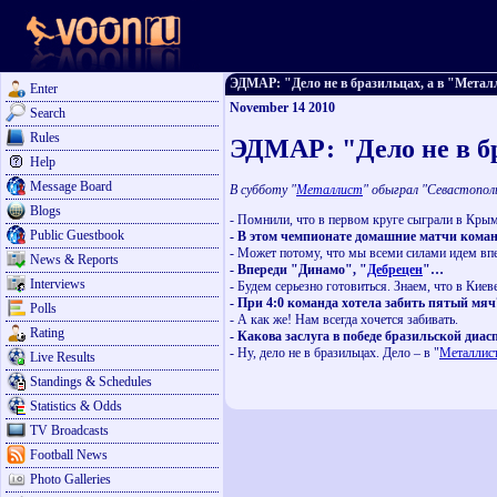
ЭДМАР: "Дело не в бразильцах, а в "Металли
Enter
November 14 2010
Search
Rules
ЭДМАР: "Дело не в б
Help
Message Board
В субботу "
Металлист
" обыграл "Севастопол
Blogs
- Помнили, что в первом круге сыграли в Крым
Public Guestbook
- В этом чемпионате домашние матчи коман
- Может потому, что мы всеми силами идем впе
News & Reports
- Впереди "Динамо", "
Дебрецен
"…
Interviews
- Будем серьезно готовиться. Знаем, что в Киев
- При 4:0 команда хотела забить пятый мяч
Polls
- А как же! Нам всегда хочется забивать.
Rating
- Какова заслуга в победе бразильской диа
- Ну, дело не в бразильцах. Дело – в "
Металлис
Live Results
Standings & Schedules
Statistics & Odds
TV Broadcasts
Football News
Photo Galleries