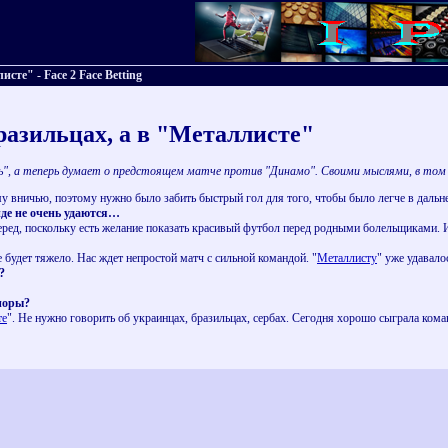
сте" - Face 2 Face Betting
разильцах, а в "Металлисте"
ь", а теперь думает о предстоящем матче против "Динамо". Своими мыслями, в том ч
у вничью, поэтому нужно было забить быстрый гол для того, чтобы было легче в даль
де не очень удаются…
ред, поскольку есть желание показать красивый футбол перед родными болельщиками. И,
е будет тяжело. Нас ждет непростой матч с сильной командой. "
Металлисту
" уже удавало
?
споры?
те
". Не нужно говорить об украинцах, бразильцах, сербах. Сегодня хорошо сыграла коман