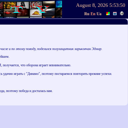
August 8, 2026
5:53:50
Ru
En
Ua
исле и по этому поводу, поделился полузащитник харьковчан Эдмар.
нейшем.
 получается, что оборона играет невнимательно.
сь удачно играть с "Динамо", поэтому постараемся повторить прежние успехи.
да, поэтому победа и досталась нам.