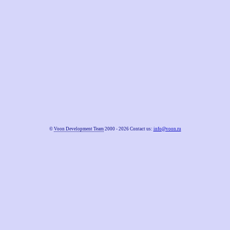
©
Voon Development Team
2000 - 2026 Contact us:
info@voon.ru