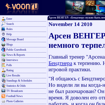
Арсен ВЕНГЕР: «Бендтнеру нужно быть немно
Enter
November 14 2010
Search
Rules
Арсен ВЕНГЕР
Help
Message Board
немного терпе
Blogs
Public Guestbook
News & Reports
Главный тренер "Арсен
Interviews
Бендтнера
к терпению. 
Polls
игровой практики.
Rating
Live Results
"Я общаюсь с Бендтнеро
Standings & Schedules
Но видели ли вы когда-н
Statistics & Odds
не был разочарован? Он
TV Broadcasts
Football News
время. Я доволен его о
Photo Galleries
работать, и когда он бу