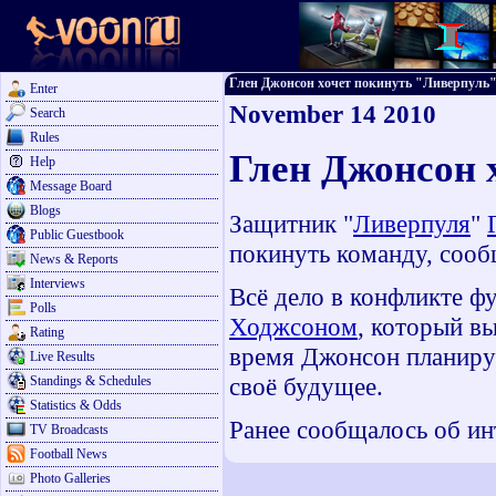
Глен Джонсон хочет покинуть "Ливерпуль" - 
Enter
November 14 2010
Search
Rules
Глен Джонсон 
Help
Message Board
Blogs
Защитник "
Ливерпуля
"
Public Guestbook
покинуть команду, сообщ
News & Reports
Interviews
Всё дело в конфликте ф
Polls
Ходжсоном
, который в
Rating
время Джонсон планируе
Live Results
своё будущее.
Standings & Schedules
Statistics & Odds
Ранее сообщалось об ин
TV Broadcasts
Football News
Photo Galleries