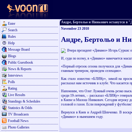
Андре, Бертольо и Нинкович останутся в "Ди
Enter
November 23 2010
Search
Rules
Андре, Бертольо и Н
Help
Message Board
Вчера президент «Динамо» Игорь Суркис о
Blogs
И, судя по всему, в «Динамо» намечается масш
Public Guestbook
«Первый отрезок сезона получился для «Динамо
News & Reports
главным тренером, проведем селекцию».
Interviews
Как стало известно «БЛИКу», зимой на просм
Polls
рассказал нам источник в клубе. Что касается 
Rating
Напомним, что Олег Лужный очень резко выска
Live Results
среди 19-летних, – рассказал «БЛИКу» генерал
в Киеве и Милош Нинкович. Сегодня игроку до
Standings & Schedules
головой о газон. Если повреждений у футболист
Statistics & Odds
Вернулся в Киев и Андрей Шевченко. В воскре
TV Broadcasts
«Динамо» в нынешнем году.
Football News
Photo Galleries