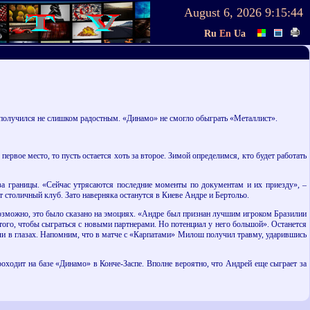
August 6, 2026
9:15:44
Ru
En
Ua
 получился не слишком радостным. «Динамо» не смогло обыграть «Металлист».
рвое место, то пусть остается хоть за второе. Зимой определимся, кто будет работать
за границы. «Сейчас утрясаются последние моменты по документам и их приезду», –
т столичный клуб. Зато наверняка останутся в Киеве Андре и Бертольо.
возможно, это было сказано на эмоциях. «Андре был признан лучшим игроком Бразилии
того, чтобы сыграться с новыми партнерами. Но потенциал у него большой». Останется
и в глазах. Напомним, что в матче с «Карпатами» Милош получил травму, ударившись
оходит на базе «Динамо» в Конче-Заспе. Вполне вероятно, что Андрей еще сыграет за