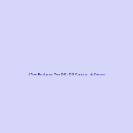
©
Voon Development Team
2000 - 2026 Contact us:
info@voon.ru