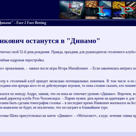
намо" - Face 2 Face Betting
инкович останутся в "Динамо"
тмечал свой 52-й день рождения. Правда, праздник для руководителя столичного клуба
табная кадровая перестройка.
» провальным, – заявил после игры Игорь Михайлович. – Если закончилась интрига за пе
отр в столичный клуб приедет несколько потенциальных новичков. В том числе и из-
продажи или аренды кого-то из действующих игроков, то пока сложно сказать, кто покине
зался по поводу Андре, заявив, что он пока не отвечает уровню «Динамо». Впрочем, 
ьный директор клуба Резо Чохонелидзе. – Парню нужно дать время на адаптацию и для 
лжна быть сделана томография головы – в последнее время Нинкович жаловался на бол
а выявлено не будет, не исключено, что он сыграет в ближайшем туре.
сенье Шева присутствовал на матче «Динамо» – «Металлист», а курс лечения спины пр