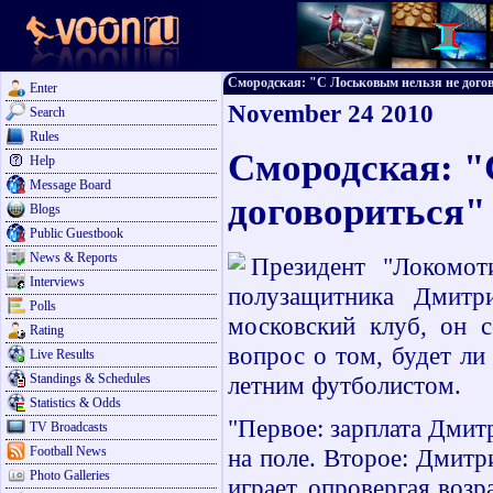
Смородская: "С Лоськовым нельзя не договор
Enter
November 24 2010
Search
Rules
Смородская: "
Help
Message Board
договориться"
Blogs
Public Guestbook
News & Reports
Президент "Локомот
Interviews
полузащитника Дмитри
Polls
московский клуб, он с
Rating
вопрос о том, будет ли
Live Results
Standings & Schedules
летним футболистом.
Statistics & Odds
"Первое: зарплата Дмитр
TV Broadcasts
Football News
на поле. Второе: Дмит
Photo Galleries
играет, опровергая возр