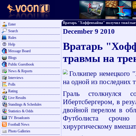
Вратарь "Хоффенхайма" получил тяжёлые тр
Enter
December 9 2010
Search
Rules
Вратарь "Хоф
Help
Message Board
травмы на тре
Blogs
Public Guestbook
News & Reports
Голкипер немецкого 
Interviews
на одной из последних 
Polls
Rating
Граль столкнулся 
Live Results
Ибертсбергером, в резу
Standings & Schedules
двойной перелом в обл
Statistics & Odds
Футболиста срочно
TV Broadcasts
Football News
хирургическому вмешат
Photo Galleries