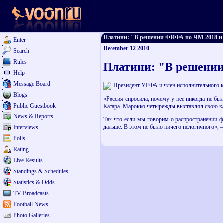
Платини: "В решении ФИФА по ЧМ-2018 и 202
Enter
December 12 2010
Search
Rules
Платини: "В решении
Help
Message Board
Президент УЕФА и член исполнительного 
Blogs
«Россия спросила, почему у нее никогда не бы
Public Guestbook
Катара. Марокко четырежды выставлял свою кан
News & Reports
Так что если мы говорим о распространении ф
дальше. В этом не было ничего нелогичного», –
Interviews
Polls
Rating
Live Results
Standings & Schedules
Statistics & Odds
TV Broadcasts
Football News
Photo Galleries