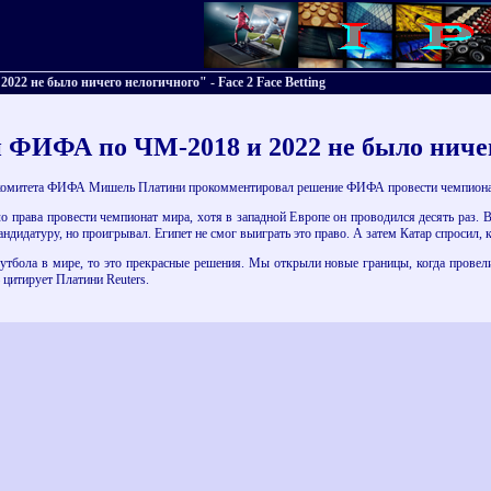
2 не было ничего нелогичного" - Face 2 Face Betting
 ФИФА по ЧМ-2018 и 2022 не было ниче
комитета ФИФА Мишель Платини прокомментировал решение ФИФА провести чемпионаты 
ло права провести чемпионат мира, хотя в западной Европе он проводился десять раз. 
дидатуру, но проигрывал. Египет не смог выиграть это право. А затем Катар спросил,
утбола в мире, то это прекрасные решения. Мы открыли новые границы, когда прове
 цитирует Платини Reuters.