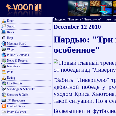
Пардью: "Три гола "Ливерпулю" — это что-то
Enter
December 12 2010
Search
Rules
Пардью: "Три 
Help
Message Board
особенное"
Blogs
Public Guestbook
News & Reports
Новый главный трене
Interviews
от победы над "Ливерпу
Polls
Rating
"Забить "Ливерпулю" т
Live Results
дебютной победе у рул
Standings & Schedules
уходом Криса Хьютона, 
Statistics & Odds
такой ситуации. Но я сч
TV Broadcasts
Football News
Болельщики и футболис
Photo Galleries