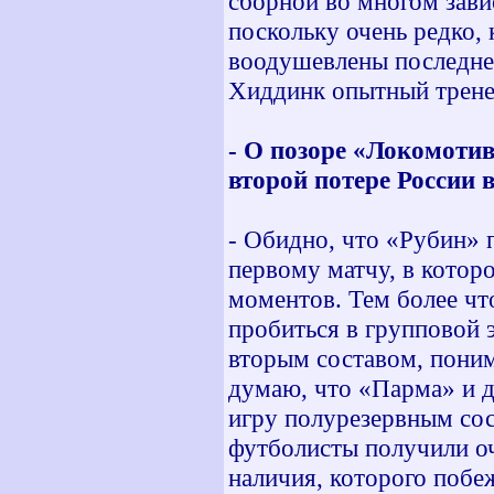
сборной во многом завис
поскольку очень редко, 
воодушевлены последней
Хиддинк опытный тренер
- О позоре «Локомотив
второй потере России
- Обидно, что «Рубин» 
первому матчу, в котор
моментов. Тем более чт
пробиться в групповой 
вторым составом, поним
думаю, что «Парма» и д
игру полурезервным сос
футболисты получили о
наличия, которого побе