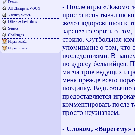
Draws
- После игры «Локомоти
All Champs at VOON
просто испытывал шоков
Vacancy Search
железнодорожников к эт
Offers & Invitations
Squads
заранее говорить о том,
Challenges
стоило. Футбольная ком
Игры: Козёл
упоминание о том, что 
Игры: Кинга
последствиями. В нашем
по адресу бельгийцев. 
матча трое ведущих игр
меня прежде всего пора
поединку. Ведь обычно 
предоставляется игрока
комментировать после т
просто неузнаваем.
- Словом, «Варегему»