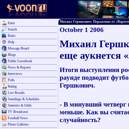
Михаил Гершкович: Поражение от «Варегема»
Enter
October 1 2006
Search
Rules
Михаил Гершко
Help
Message Board
еще аукнется 
Blogs
Public Guestbook
News & Reports
Итоги выступления ро
Interviews
раунде подводит футб
Polls
Гершкович.
Rating
Live Results
Standings & Schedules
- В минувший четверг 
Statistics & Odds
меньше. Как вы считае
TV Broadcasts
Football News
случайность?
Photo Galleries